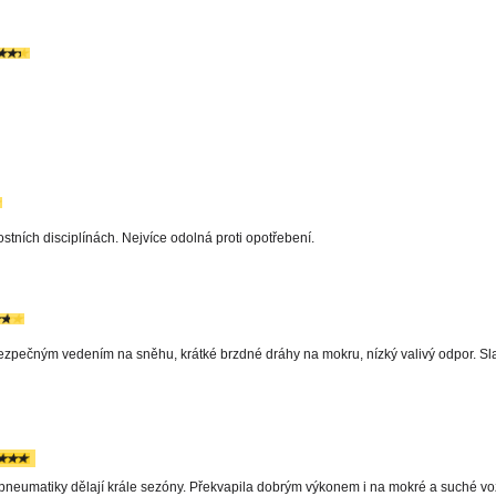
ních disciplínách. Nejvíce odolná proti opotřebení.
ezpečným vedením na sněhu, krátké brzdné dráhy na mokru, nízký valivý odpor. Sla
pneumatiky dělají krále sezóny. Překvapila dobrým výkonem i na mokré a suché v