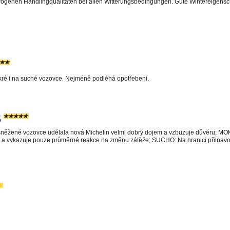
wogenen Handlingqualitäten bei allen Witterungsbedingungen. Gute Wintereigensch
ré i na suché vozovce. Nejméně podléhá opotřebení.
5
zasněžené vozovce udělala nová Michelin velmi dobrý dojem a vzbuzuje důvěru; M
a vykazuje pouze průměrné reakce na změnu zátěže; SUCHO: Na hranici přilnavosti