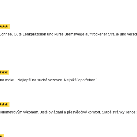
Schnee. Gute Lenkpräzision und kurze Bremswege auf trockener Straße und versch
a mokru. Nejlepší na suché vozovce. Nejnižší opotřebení.
 kilometrovým výkonem. Jisté ovládání a přesvědčivý komfort. Slabé stránky: lehce 