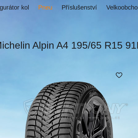
gurátor kol
Pneu
Příslušenství
Velkoobcho
ichelin Alpin A4 195/65 R15 9