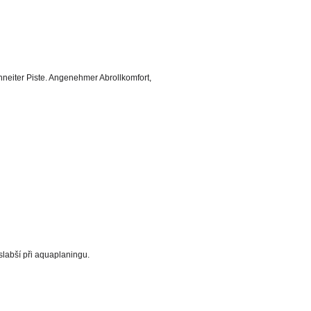
neiter Piste. Angenehmer Abrollkomfort,
slabší při aquaplaningu.