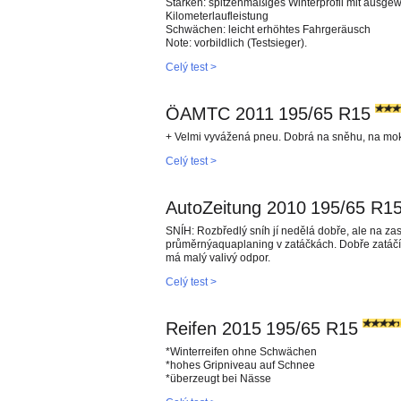
Stärken: spitzenmäßiges Winterprofil mit ausge
Kilometerlaufleistung
Schwächen: leicht erhöhtes Fahrgeräusch
Note: vorbildlich (Testsieger).
Celý test >
ÖAMTC 2011
195/65 R15
+ Velmi vyvážená pneu. Dobrá na sněhu, na mok
Celý test >
AutoZeitung 2010
195/65 R1
SNÍH: Rozbředlý sníh jí nedělá dobře, ale na 
průměrnýaquaplaning v zatáčkách. Dobře zatáčí 
má malý valivý odpor.
Celý test >
Reifen 2015
195/65 R15
*Winterreifen ohne Schwächen
*hohes Gripniveau auf Schnee
*überzeugt bei Nässe