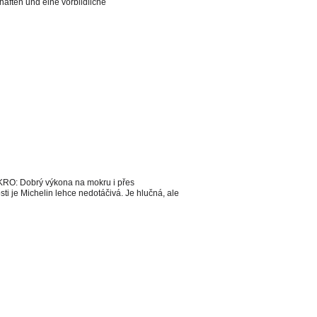
aften und eine vorbildliche
OKRO: Dobrý výkona na mokru i přes
 je Michelin lehce nedotáčivá. Je hlučná, ale