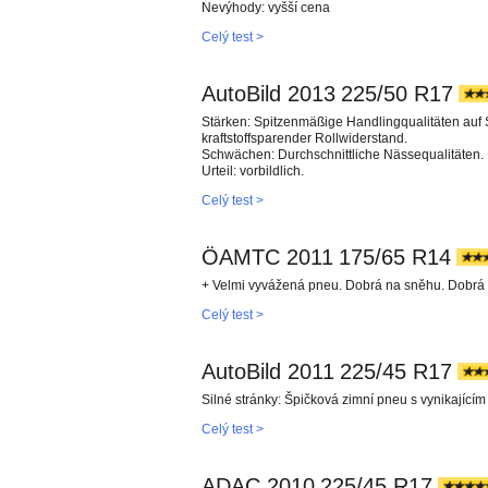
Nevýhody: vyšší cena
Celý test >
AutoBild 2013
225/50 R17
Stärken: Spitzenmäßige Handlingqualitäten auf 
kraftstoffsparender Rollwiderstand.
Schwächen: Durchschnittliche Nässequalitäten.
Urteil: vorbildlich.
Celý test >
ÖAMTC 2011
175/65 R14
+ Velmi vyvážená pneu. Dobrá na sněhu. Dobrá n
Celý test >
AutoBild 2011
225/45 R17
Silné stránky: Špičková zimní pneu s vynikajícím
Celý test >
ADAC 2010
225/45 R17