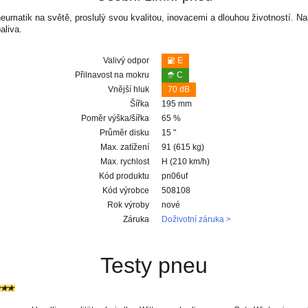
eumatik na světě, proslulý svou kvalitou, inovacemi a dlouhou životností. 
aliva.
Valivý odpor
E
Přilnavost na mokru
C
Vnější hluk
70 dB
Šířka
195 mm
Poměr výška/šířka
65 %
Průměr disku
15 "
Max. zatížení
91 (615 kg)
Max. rychlost
H (210 km/h)
Kód produktu
pn06uf
Kód výrobce
508108
Rok výroby
nové
Záruka
Doživotní záruka >
Testy pneu