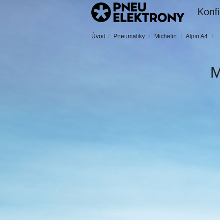
Konfi
Úvod
/
Pneumatiky
/
Michelin
/
Alpin A4
/
M