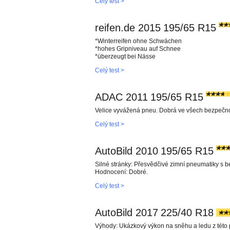
Celý test >
reifen.de 2015
195/65 R15
*Winterreifen ohne Schwächen
*hohes Gripniveau auf Schnee
*überzeugt bei Nässe
Celý test >
ADAC 2011
195/65 R15
Velice vyvážená pneu. Dobrá ve všech bezpečnost
Celý test >
AutoBild 2010
195/65 R15
Silné stránky: Přesvědčivé zimní pneumatiky s b
Hodnocení: Dobré.
Celý test >
AutoBild 2017
225/40 R18
Výhody: Ukázkový výkon na sněhu a ledu z této 