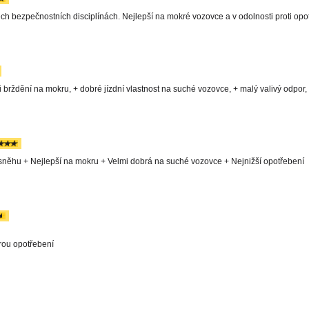
h bezpečnostních disciplínách. Nejlepší na mokré vozovce a v odolnosti proti opo
i brždění na mokru, + dobré jízdní vlastnost na suché vozovce, + malý valivý odpor, 
něhu + Nejlepší na mokru + Velmi dobrá na suché vozovce + Nejnižší opotřebení
rou opotřebení