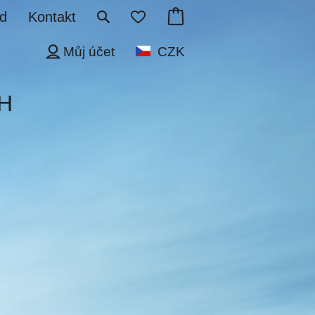
d
Kontakt
Můj účet
CZK
1H