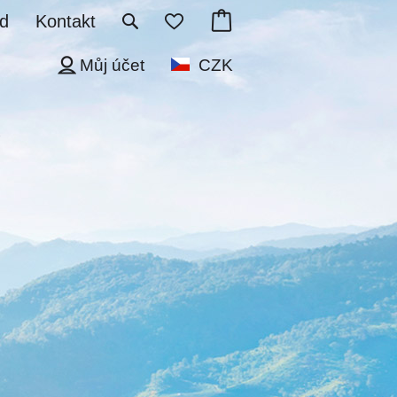
d
Kontakt
Můj účet
CZK
c