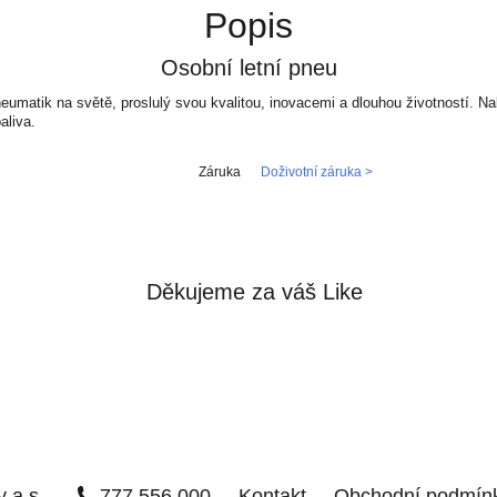
Popis
Osobní letní pneu
eumatik na světě, proslulý svou kvalitou, inovacemi a dlouhou životností. 
aliva.
Záruka
Doživotní záruka >
Děkujeme za váš Like
 a.s.
777 556 000
Kontakt
Obchodní podmín