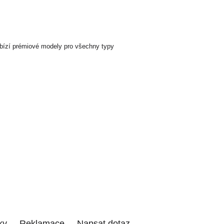
Nabízí prémiové modely pro všechny typy
ky
Reklamace
Napsat dotaz