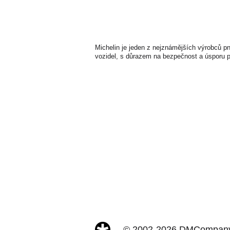
Michelin je jeden z nejznámějších výrobců pn
vozidel, s důrazem na bezpečnost a úsporu p
© 2002-2026 DMCompany