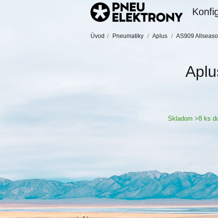
Konfig
Úvod
/
Pneumatiky
/
Aplus
/
AS909 Allseas
Aplu
Skladom >8 ks do