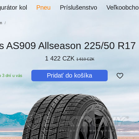
urátor kol
Pneu
Príslušenstvo
Veľkoobcho
on
/
s AS909 Allseason 225/50 R1
1 422 CZK
1 610 CZK
Pridať do košíka
 3 dní u vás