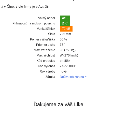
v Číne, sídlo firmy je v Autrálii.
Valivý odpor
C
Priľnavosť na mokrom povrchu
C
Vonkajší hluk
71 dB
Šírka
225 mm
Pomer výška/šírka
50 %
Priemer disku
17 "
Max. zaťaženie
98 (750 kg)
Max. rýchlosť
W (270 km/h)
Kód produktu
pn158k
Kód výrobca
2AP2580H1
Rok výroby
nové
Záruka
Doživotná záruka >
Ďakujeme za váš Like