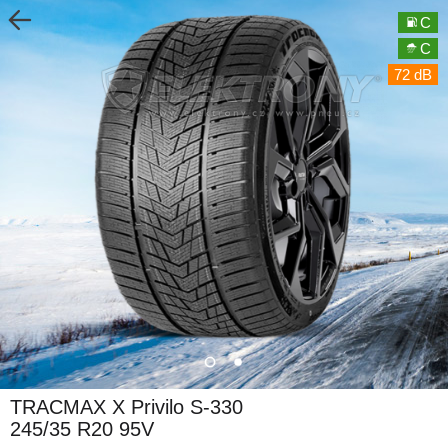
C
C
72 dB
TRACMAX X Privilo S-330
245/35 R20 95V