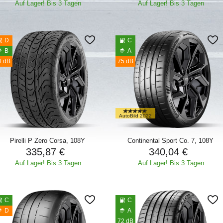
Auf Lager! Bis 3 Tagen
Auf Lager! Bis 3 Tagen
D
C
B
A
4 dB
75 dB
AutoBild 2022
Pirelli P Zero Corsa, 108Y
Continental Sport Co. 7, 108Y
335,87 €
340,04 €
Auf Lager! Bis 3 Tagen
Auf Lager! Bis 3 Tagen
C
C
D
A
72 dB