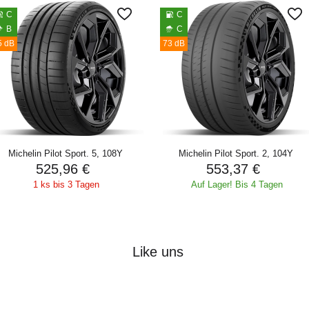
C
C
B
C
5 dB
73 dB
Michelin Pilot Sport. 5, 108Y
Michelin Pilot Sport. 2, 104Y
525,96 €
553,37 €
1 ks bis 3 Tagen
Auf Lager! Bis 4 Tagen
Like uns