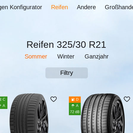
gen Konfigurator
Reifen
Andere
Großhande
Reifen 325/30 R21
Sommer
Winter
Ganzjahr
Filtry
C
D
A
A
72 dB