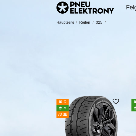
Fel
Hauptseite
/
Reifen
/
325
/
D
A
73 dB