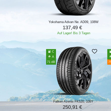
Yokohama Advan Ne. AD09, 108W
137,49 €
Auf Lager! Bis 3 Tagen
C
A
71 dB
7
Falken Azenis FK520, 108Y
250,91 €