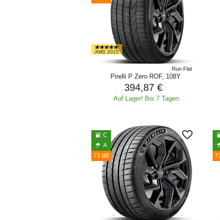
AMS 2015
Run Flat
Pirelli P Zero ROF, 108Y
394,87 €
Auf Lager! Bis 7 Tagen
C
A
73 dB
7