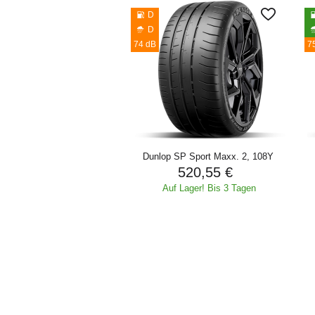
D
D
74 dB
7
Dunlop SP Sport Maxx. 2, 108Y
520,55 €
Auf Lager! Bis 3 Tagen