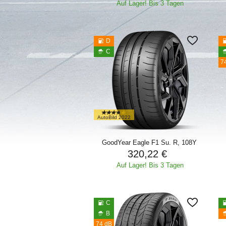
Auf Lager! Bis 3 Tagen
D
C
7
AutoBild 2022
GoodYear Eagle F1 Su. R, 108Y
320,22 €
Auf Lager! Bis 3 Tagen
C
B
74 dB