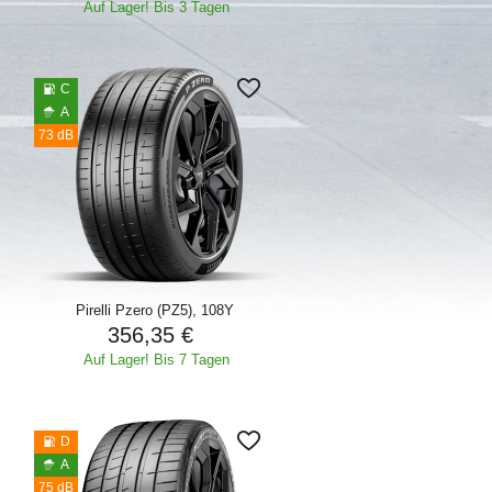
Auf Lager! Bis 3 Tagen
C
A
73 dB
Pirelli Pzero (PZ5), 108Y
356,35 €
Auf Lager! Bis 7 Tagen
D
A
75 dB