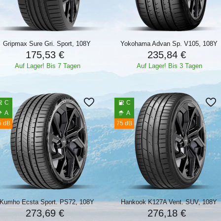
Gripmax Sure Gri. Sport, 108Y
Yokohama Advan Sp. V105, 108Y
175,53 €
235,84 €
Auf Lager! Bis 7 Tagen
Auf Lager! Bis 3 Tagen
C
C
A
A
5 dB
75 dB
Kumho Ecsta Sport. PS72, 108Y
Hankook K127A Vent. SUV, 108Y
273,69 €
276,18 €