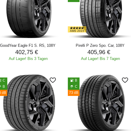
AMS 2015
GoodYear Eagle F1 S. RS, 108Y
Pirelli P Zero Spo. Car, 108Y
402,75 €
405,96 €
Auf Lager! Bis 3 Tagen
Auf Lager! Bis 7 Tagen
C
B
B
C
3 dB
73 dB