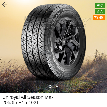
C
A
73 dB
Uniroyal All Season Max
205/65 R15 102T