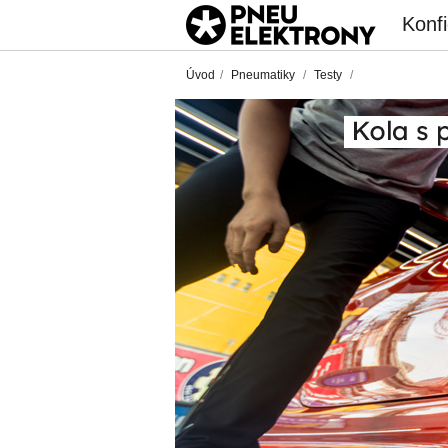
Konfi
Úvod
/
Pneumatiky
/
Testy
/