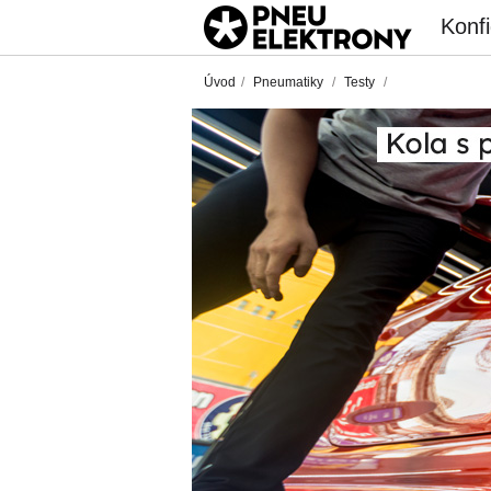
Konfi
Úvod
/
Pneumatiky
/
Testy
/