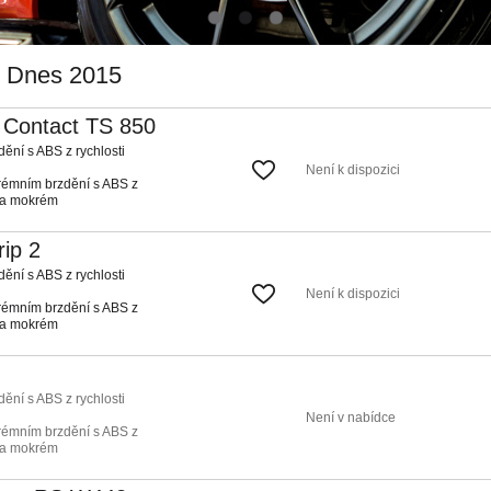
F Dnes 2015
r Contact TS 850
ění s ABS z rychlosti
Není k dispozici
rémním brzdění s ABS z
na mokrém
ip 2
ění s ABS z rychlosti
Není k dispozici
rémním brzdění s ABS z
na mokrém
ění s ABS z rychlosti
Není v nabídce
rémním brzdění s ABS z
na mokrém