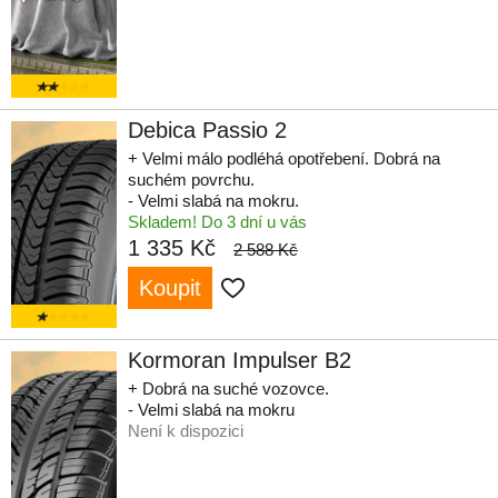
Debica Passio 2
+ Velmi málo podléhá opotřebení. Dobrá na
suchém povrchu.
- Velmi slabá na mokru.
Skladem! Do 3 dní u vás
1 335 Kč
2 588 Kč
Koupit
Kormoran Impulser B2
+ Dobrá na suché vozovce.
- Velmi slabá na mokru
Není k dispozici