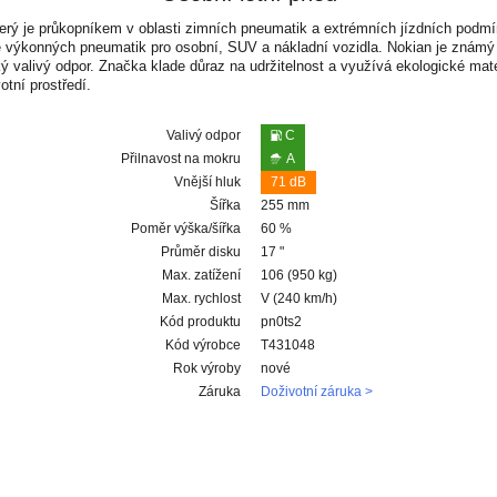
erý je průkopníkem v oblasti zimních pneumatik a extrémních jízdních podmín
výkonných pneumatik pro osobní, SUV a nákladní vozidla. Nokian je známý in
 valivý odpor. Značka klade důraz na udržitelnost a využívá ekologické materiá
otní prostředí.
Valivý odpor
C
Přilnavost na mokru
A
Vnější hluk
71 dB
Šířka
255 mm
Poměr výška/šířka
60 %
Průměr disku
17 "
Max. zatížení
106 (950 kg)
Max. rychlost
V (240 km/h)
Kód produktu
pn0ts2
Kód výrobce
T431048
Rok výroby
nové
Záruka
Doživotní záruka >