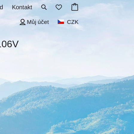
d
Kontakt
Můj účet
CZK
106V