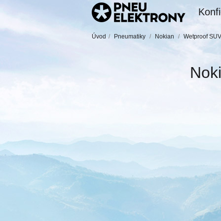
Konfi
Úvod
/
Pneumatiky
/
Nokian
/
Wetproof SU
Nok