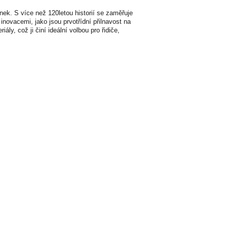
ek. S více než 120letou historií se zaměřuje
ovacemi, jako jsou prvotřídní přilnavost na
ly, což ji činí ideální volbou pro řidiče,