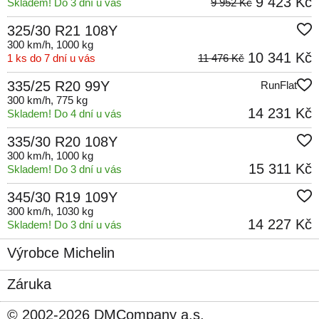
9 423 Kč
Skladem! Do 3 dní u vás
9 952 Kč
325/30 R21 108Y
300 km/h
, 1000 kg
10 341 Kč
1 ks do 7 dní u vás
11 476 Kč
335/25 R20 99Y
RunFlat
300 km/h
, 775 kg
14 231 Kč
Skladem! Do 4 dní u vás
335/30 R20 108Y
300 km/h
, 1000 kg
15 311 Kč
Skladem! Do 3 dní u vás
345/30 R19 109Y
300 km/h
, 1030 kg
14 227 Kč
Skladem! Do 3 dní u vás
Výrobce Michelin
Záruka
© 2002-2026 DMCompany a.s.