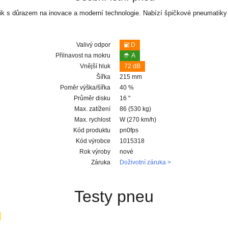
ik s důrazem na inovace a moderní technologie. Nabízí špičkové pneumatiky
Valivý odpor
D
Přilnavost na mokru
A
Vnější hluk
72 dB
Šířka
215 mm
Poměr výška/šířka
40 %
Průměr disku
16 "
Max. zatížení
86 (530 kg)
Max. rychlost
W (270 km/h)
Kód produktu
pn0fps
Kód výrobce
1015318
Rok výroby
nové
Záruka
Doživotní záruka >
Testy pneu