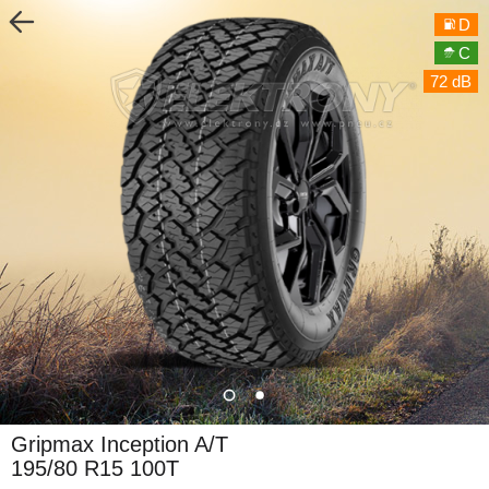
D
C
72 dB
Gripmax Inception A/T
195/80 R15 100T