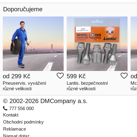
Doporučujeme
od
299 Kč
599 Kč
o
Pneuservis. vyvážení
Lantis. bezpečnostní
Mc
různé velikosti
různé velikosti
růz
© 2002-2026 DMCompany a.s.
777 556 000
Kontakt
Obchodní podmínky
Reklamace
Napsat dotaz