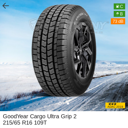
C
B
73 dB
ADAC 2019
GoodYear Cargo Ultra Grip 2
215/65 R16 109T