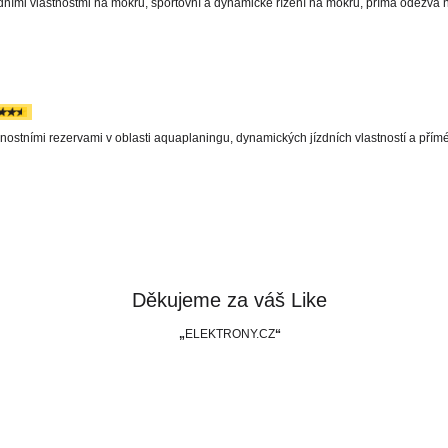
ními vlastnostmi na mokru, sportovní a dynamické řízení na mokru, přímá odezva na 
ostními rezervami v oblasti aquaplaningu, dynamických jízdních vlastností a přím
Děkujeme za váš Like
ELEKTRONY.CZ