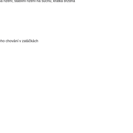
řízení, stabilní řízení na suchu, krátká brzdná
ého chování v zatáčkách