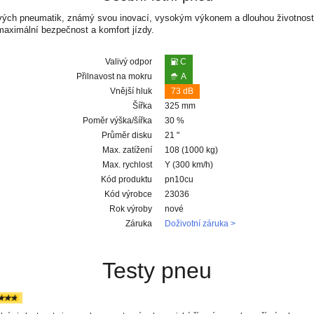
ových pneumatik, známý svou inovací, vysokým výkonem a dlouhou životností
maximální bezpečnost a komfort jízdy.
Valivý odpor
C
Přilnavost na mokru
A
Vnější hluk
73 dB
Šířka
325 mm
Poměr výška/šířka
30 %
Průměr disku
21 "
Max. zatížení
108 (1000 kg)
Max. rychlost
Y (300 km/h)
Kód produktu
pn10cu
Kód výrobce
23036
Rok výroby
nové
Záruka
Doživotní záruka >
Testy pneu