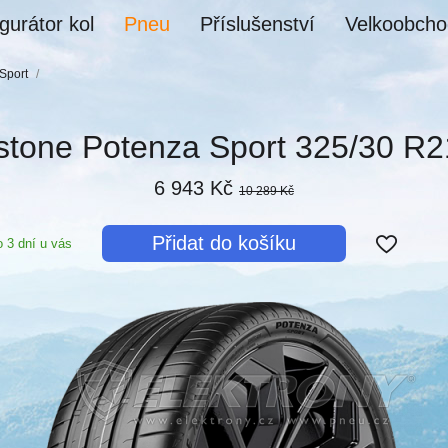
gurátor kol
Pneu
Příslušenství
Velkoobcho
Sport
/
stone Potenza Sport 325/30 R
6 943 Kč
10 289 Kč
Přidat do košíku
 3 dní u vás