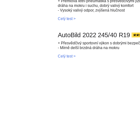
+ Prémiová letní pneumatika s přesvědčivými jízd
dráha na mokru i suchu, dobrý valivý komfort
- Vysoký valivý odpor, zvýšená hlučnost
Celý test >
AutoBild 2022
245/40 R19
+ Přesvědčivý sportovní výkon s dobrými bezpečn
- Mírně delší brzdná dráha na mokru
Celý test >