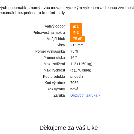
ových pneumatik, známý svou inovací, vysokým výkonem a dlouhou životností
maximální bezpečnost a komfort jízdy.
Valivý odpor
D
Přilnavost na mokru
D
Vnější hluk
75 dB
Šířka
215 mm
Poměr výška/šířka
75 %
Průměr disku
16 "
Max. zatížení
113 (1150 kg)
Max. rychlost
R (170 km/h)
Kód produktu
pn0o2n
Kód výrobce
7058
Rok výroby
nové
Záruka
Doživotní záruka >
Děkujeme za váš Like