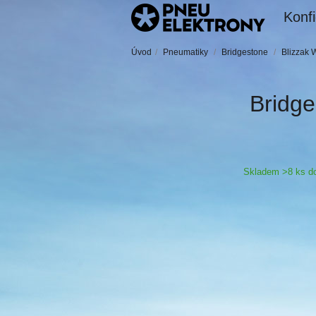
Konfi
Úvod
/
Pneumatiky
/
Bridgestone
/
Blizzak
Bridg
Skladem >8 ks do