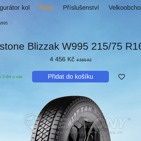
gurátor kol
Pneu
Příslušenství
Velkoobcho
 W995
/
estone Blizzak W995 215/75 R1
4 456 Kč
4 560 Kč
Přidat do košíku
 3 dní u vás