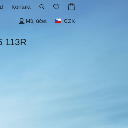
d
Kontakt
Můj účet
CZK
6 113R