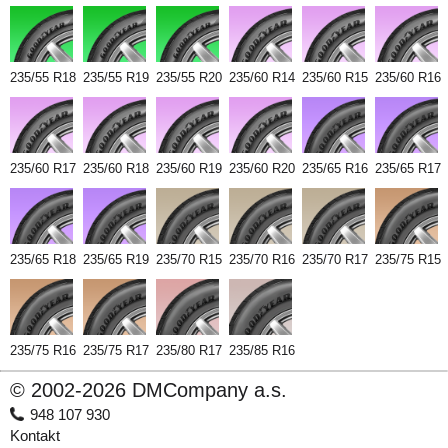
235/55 R18
235/55 R19
235/55 R20
235/60 R14
235/60 R15
235/60 R16
235/60 R17
235/60 R18
235/60 R19
235/60 R20
235/65 R16
235/65 R17
235/65 R18
235/65 R19
235/70 R15
235/70 R16
235/70 R17
235/75 R15
235/75 R16
235/75 R17
235/80 R17
235/85 R16
© 2002-2026 DMCompany a.s.
948 107 930
Kontakt