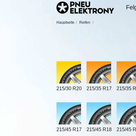
Fel
Hauptseite
/
Reifen
/
215/30 R20
215/35 R17
215/35 
215/45 R17
215/45 R18
215/45 