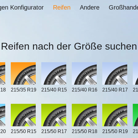
gen Konfigurator
Reifen
Andere
Großhande
Reifen nach der Größe suchen
R18
215/35 R19
215/40 R15
215/40 R16
215/40 R17
21
R20
215/50 R15
215/50 R17
215/50 R18
215/50 R19
21