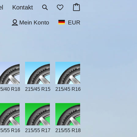
l
Kontakt
Mein Konto
EUR
5/40 R18
215/45 R15
215/45 R16
5/55 R16
215/55 R17
215/55 R18