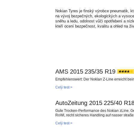
Nokian Tyres je finský výrobce pneumatik, kt
na vývoj bezpečných, ekologických a vysoce 
sněhu a ledu, odolnost vůči opotřebení a nízký
kteří ocení bezpečnost, kvalitu a ohled na živ
AMS 2015
235/35 R19
Empfehlenswert: Der Nokian Z-Line erreicht be
Celý test >
AutoZeitung 2015
225/40 R1
Gute Trocken-Performance des Nokian zLine. G
RoWi, recht sicheres Handling auf nasser straße
Celý test >