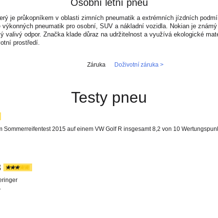
Osobní letní pneu
erý je průkopníkem v oblasti zimních pneumatik a extrémních jízdních podmín
výkonných pneumatik pro osobní, SUV a nákladní vozidla. Nokian je známý in
 valivý odpor. Značka klade důraz na udržitelnost a využívá ekologické materiá
otní prostředí.
Záruka
Doživotní záruka >
Testy pneu
im Sommerreifentest 2015 auf einem VW Golf R insgesamt 8,2 von 10 Wertungspun
8
eringer
.