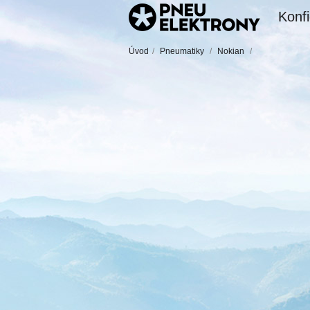
Konfi
Úvod
/
Pneumatiky
/
Nokian
/