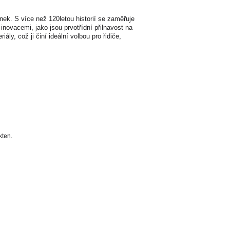
ek. S více než 120letou historií se zaměřuje
ovacemi, jako jsou prvotřídní přilnavost na
ly, což ji činí ideální volbou pro řidiče,
kten.