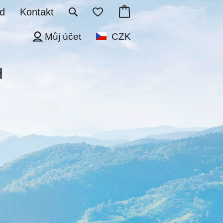
d
Kontakt
Můj účet
CZK
H