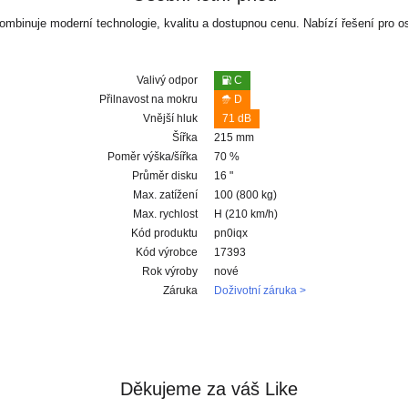
ombinuje moderní technologie, kvalitu a dostupnou cenu. Nabízí řešení pro 
Valivý odpor
C
Přilnavost na mokru
D
Vnější hluk
71 dB
Šířka
215 mm
Poměr výška/šířka
70 %
Průměr disku
16 "
Max. zatížení
100 (800 kg)
Max. rychlost
H (210 km/h)
Kód produktu
pn0iqx
Kód výrobce
17393
Rok výroby
nové
Záruka
Doživotní záruka >
Děkujeme za váš Like