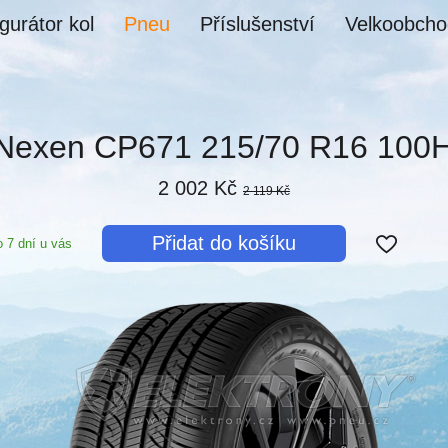
gurátor kol
Pneu
Příslušenství
Velkoobcho
Nexen CP671 215/70 R16 100
2 002 Kč
2 119 Kč
Přidat do košíku
 7 dní u vás