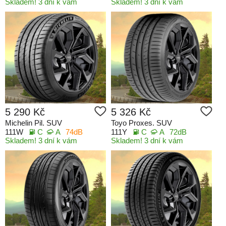
Skladem! 3 dní k vám
Skladem! 3 dní k vám
5 290 Kč
5 326 Kč
Michelin Pil. SUV
Toyo Proxes. SUV
111W
C
A
74dB
111Y
C
A
72dB
Skladem! 3 dní k vám
Skladem! 3 dní k vám