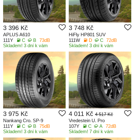
3 396 Kč
3 748 Kč
APLUS A610
HiFly HP801 SUV
111Y
C
B
73dB
111W
D
C
72dB
Skladem! 3 dní k vám
Skladem! 3 dní k vám
3 975 Kč
4 011 Kč
4 517 Kč
Nankang Cro. SP-9
Vredestein U. Pro
111Y
C
B
75dB
107Y
C
A
72dB
Skladem! 3 dní k vám
Skladem! 7 dní k vám