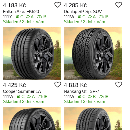
4 183 Kč
4 285 Kč
Falken Aze. FK520
Dunlop SP Sp. SUV
111Y
C
A
70dB
111W
C
A
71dB
Skladem! 3 dní k vám
Skladem! 3 dní k vám
4 425 Kč
4 818 Kč
Cooper Summer 1A
Nankang Uti. SP-7
111W
C
A
71dB
111W
C
B
72dB
Skladem! 3 dní k vám
Skladem! 3 dní k vám