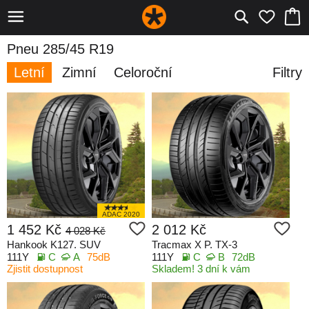
Pneu 285/45 R19
Letní
Zimní
Celoroční
Filtry
ADAC 2020
1 452 Kč
2 012 Kč
4 028 Kč
Hankook K127. SUV
Tracmax X P. TX-3
111Y
C
A
75dB
111Y
C
B
72dB
Zjistit dostupnost
Skladem! 3 dní k vám