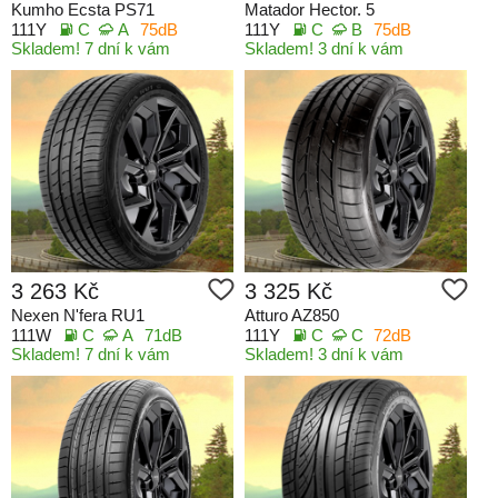
Kumho Ecsta PS71
Matador Hector. 5
111Y
C
A
75dB
111Y
C
B
75dB
Skladem! 7 dní k vám
Skladem! 3 dní k vám
3 263 Kč
3 325 Kč
Nexen N'fera RU1
Atturo AZ850
111W
C
A
71dB
111Y
C
C
72dB
Skladem! 7 dní k vám
Skladem! 3 dní k vám