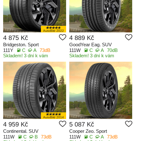
AutoBild 2022
4 875 Kč
4 889 Kč
Bridgeston. Sport
GoodYear Eag. SUV
111Y
C
A
73dB
111W
C
A
70dB
Skladem! 3 dní k vám
Skladem! 3 dní k vám
AutoBild 2014
4 959 Kč
5 087 Kč
Continental. SUV
Cooper Zeo. Sport
111W
C
B
73dB
111W
C
A
73dB