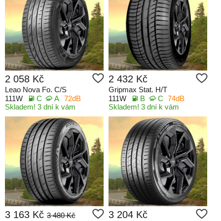
2 058 Kč
2 432 Kč
Leao Nova Fo. C/S
Gripmax Stat. H/T
111W
C
A
72dB
111W
B
C
74dB
Skladem! 3 dní k vám
Skladem! 3 dní k vám
3 163 Kč
3 204 Kč
3 480 Kč