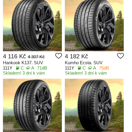
4 116 Kč
4 182 Kč
4 307 Kč
Hankook K137. SUV
Kumho Ecsta. SUV
111Y
C
A
71dB
111Y
C
A
75dB
Skladem! 3 dní k vám
Skladem! 3 dní k vám