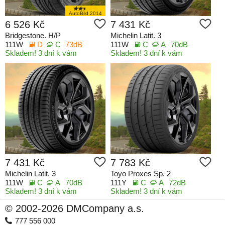
AutoBild 2014
6 526 Kč
7 431 Kč
Bridgestone. H/P
Michelin Latit. 3
111W
D
C
73dB
111W
C
A
70dB
Skladem! 3 dní k vám
Skladem! 3 dní k vám
7 431 Kč
7 783 Kč
Michelin Latit. 3
Toyo Proxes Sp. 2
111W
C
A
70dB
111Y
C
A
72dB
Skladem! 3 dní k vám
Skladem! 3 dní k vám
© 2002-2026 DMCompany a.s.
777 556 000