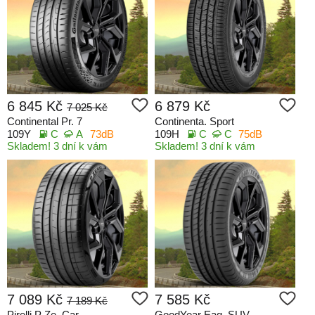
6 845 Kč
6 879 Kč
7 025 Kč
Continental Pr. 7
Continenta. Sport
109Y
C
A
73dB
109H
C
C
75dB
Skladem! 3 dní k vám
Skladem! 3 dní k vám
7 089 Kč
7 585 Kč
7 189 Kč
Pirelli P Ze. Car
GoodYear Eag. SUV