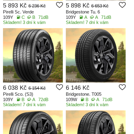
5 893 Kč
5 898 Kč
6 236 Kč
6 653 Kč
Pirelli Sc. Verde
Bridgestone Tu. 6
109Y
C
B
71dB
109Y
A
A
71dB
Skladem! 3 dní k vám
Skladem! 7 dní k vám
6 038 Kč
6 146 Kč
6 154 Kč
Pirelli Sco. (S3)
Bridgestone. T005
109Y
B
A
72dB
109W
B
A
71dB
Skladem! 7 dní k vám
Skladem! 3 dní k vám