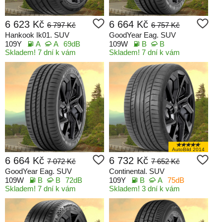
6 623 Kč
6 664 Kč
6 797 Kč
6 757 Kč
Hankook Ik01. SUV
GoodYear Eag. SUV
109Y
A
A
69dB
109W
B
B
Skladem! 7 dní k vám
Skladem! 7 dní k vám
AutoBild 2014
6 664 Kč
6 732 Kč
7 072 Kč
7 652 Kč
GoodYear Eag. SUV
Continental. SUV
109W
B
B
72dB
109Y
B
A
75dB
Skladem! 7 dní k vám
Skladem! 3 dní k vám