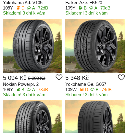
Yokohama Ad. V105
Falken Aze. FK520
109Y
D
A
72dB
109Y
B
A
70dB
Skladem! 3 dní k vám
Skladem! 3 dní k vám
5 094 Kč
5 348 Kč
5 209 Kč
Nokian Powerpr. 2
Yokohama Ge. G057
109Y
B
A
73dB
109W
D
B
74dB
Skladem! 3 dní k vám
Skladem! 3 dní k vám