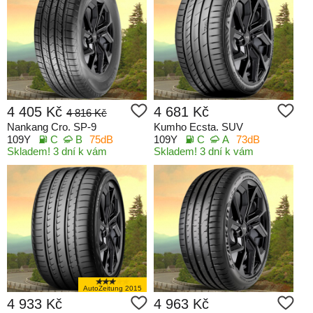
4 405 Kč
4 681 Kč
4 816 Kč
Nankang Cro. SP-9
Kumho Ecsta. SUV
109Y
C
B
75dB
109Y
C
A
73dB
Skladem! 3 dní k vám
Skladem! 3 dní k vám
AutoZeitung 2015
4 933 Kč
4 963 Kč