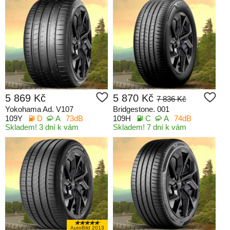
5 869 Kč
5 870 Kč
7 836 Kč
Yokohama Ad. V107
Bridgestone. 001
109Y
D
A
73dB
109H
C
A
74dB
Skladem! 3 dní k vám
Skladem! 7 dní k vám
AutoBild 2013