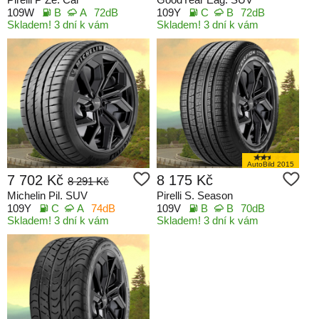
109W
B
A
72dB
109Y
C
B
72dB
Skladem! 3 dní k vám
Skladem! 3 dní k vám
AutoBild 2015
7 702 Kč
8 175 Kč
8 291 Kč
Michelin Pil. SUV
Pirelli S. Season
109Y
C
A
74dB
109V
B
B
70dB
Skladem! 3 dní k vám
Skladem! 3 dní k vám