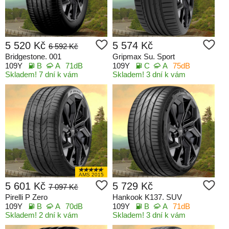
5 520 Kč
5 574 Kč
6 592 Kč
Bridgestone. 001
Gripmax Su. Sport
109Y
B
A
71dB
109Y
C
A
75dB
Skladem! 7 dní k vám
Skladem! 3 dní k vám
AMS 2015
5 601 Kč
5 729 Kč
7 097 Kč
Pirelli P Zero
Hankook K137. SUV
109Y
B
A
70dB
109Y
B
A
71dB
Skladem! 2 dní k vám
Skladem! 3 dní k vám