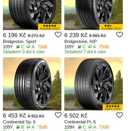
AutoBild 2022
AutoBild 2014
6 196 Kč
6 239 Kč
8 271 Kč
6 561 Kč
Bridgeston. Sport
Bridgestone. H/P
109Y
C
A
73dB
109Y
C
A
75dB
Skladem! 3 dní k vám
Skladem! 7 dní k vám
ADAC 2022
6 453 Kč
6 502 Kč
6 911 Kč
Continental Sp. 6
Continental Pr. 6
109Y
B
A
75dB
109H
C
A
73dB