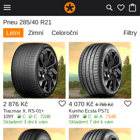
Pneu 285/40 R21
Letní
Zimní
Celoroční
Filtry
2 876 Kč
4 070 Kč
4 765 Kč
Tracmax X. RS-01+
Kumho Ecsta PS71
109Y
C
C
72dB
109Y
C
A
73dB
Skladem! 3 dní k vám
Skladem! 7 dní k vám