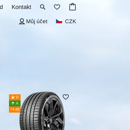
d
Kontakt
Můj účet
CZK
D
A
74 dB