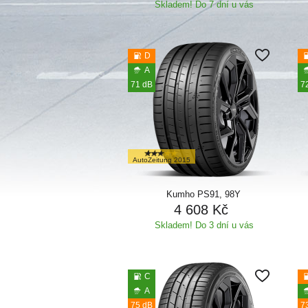
Skladem! Do 7 dní u vás
D
A
71 dB
7
AutoZeitung 2015
Kumho PS91, 98Y
4 608 Kč
Skladem! Do 3 dní u vás
C
A
75 dB
7