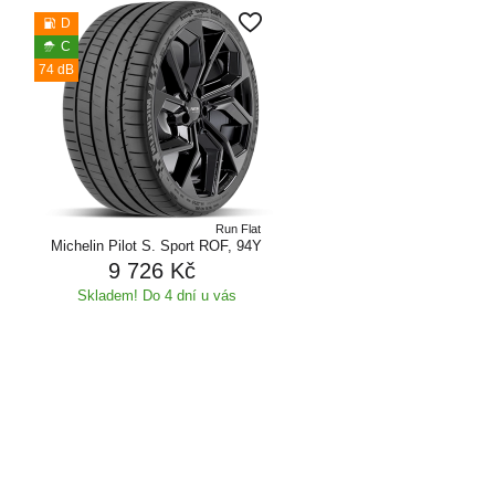
D
C
74 dB
Run Flat
Michelin Pilot S. Sport ROF, 94Y
9 726 Kč
Skladem! Do 4 dní u vás