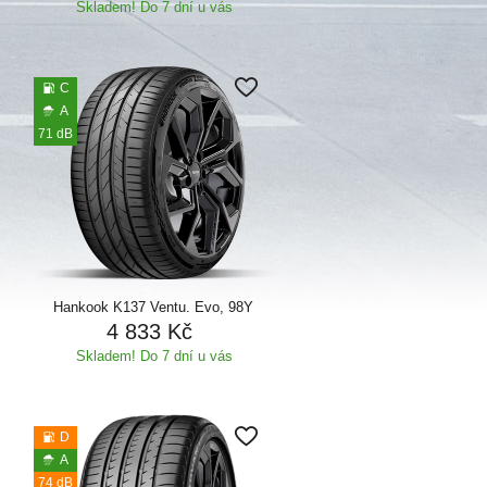
Skladem! Do 7 dní u vás
C
A
71 dB
Hankook K137 Ventu. Evo, 98Y
4 833 Kč
Skladem! Do 7 dní u vás
D
A
74 dB