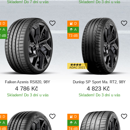
Skladem! Do 7 dní u vás
Skladem! Do 3 dní u vás
D
D
A
A
2 dB
73 dB
ADAC 2021
Falken Azenis RS820, 98Y
Dunlop SP Sport Ma. RT2, 98Y
4 786 Kč
4 823 Kč
Skladem! Do 3 dní u vás
Skladem! Do 3 dní u vás
D
D
A
A
3 dB
74 dB