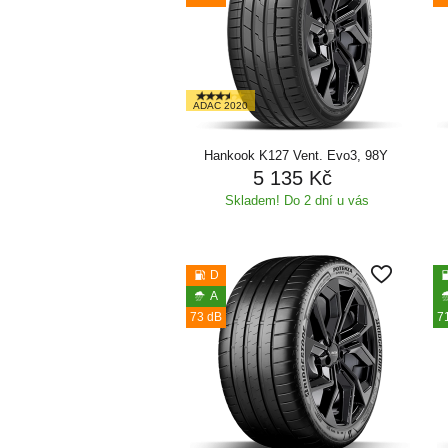
ADAC 2020
Hankook K127 Vent. Evo3, 98Y
5 135 Kč
Skladem! Do 2 dní u vás
D
A
73 dB
7