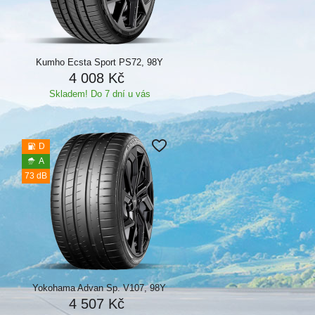
Kumho Ecsta Sport PS72, 98Y
4 008 Kč
Skladem! Do 7 dní u vás
D
A
73 dB
Yokohama Advan Sp. V107, 98Y
4 507 Kč