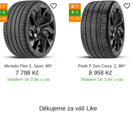
D
D
B
A
3 dB
73 dB
Michelin Pilot S. Sport, 98Y
Pirelli P Zero Corsa. 2, 98Y
7 798 Kč
8 958 Kč
Skladem! Do 3 dní u vás
Skladem! Do 3 dní u vás
Děkujeme za váš Like