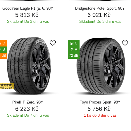
GoodYear Eagle F1 (a. 6, 98Y
Bridgestone Pote. Sport, 98Y
5 813 Kč
6 021 Kč
Skladem! Do 3 dní u vás
Skladem! Do 3 dní u vás
D
C
B
A
4 dB
72 dB
MS 2015
Pirelli P Zero, 98Y
Toyo Proxes Sport, 98Y
6 223 Kč
6 756 Kč
Skladem! Do 7 dní u vás
1 ks do 3 dní u vás