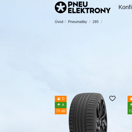
Konfi
Úvod
/
Pneumatiky
/
285
/
D
A
75 dB
7