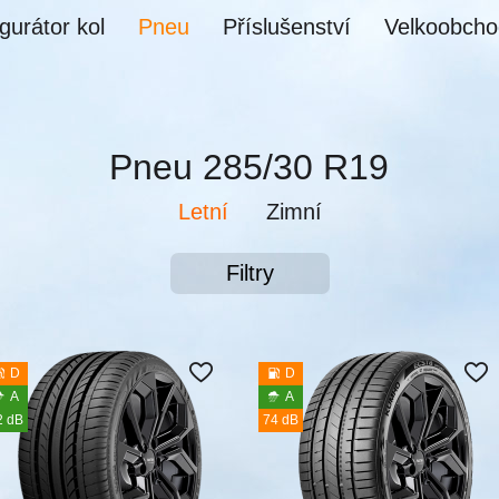
gurátor kol
Pneu
Příslušenství
Velkoobcho
Pneu 285/30 R19
Letní
Zimní
Filtry
D
D
A
A
2 dB
74 dB