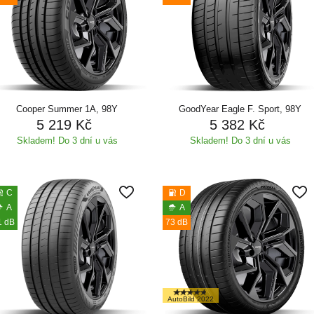
Cooper Summer 1A, 98Y
GoodYear Eagle F. Sport, 98Y
5 219 Kč
5 382 Kč
Skladem! Do 3 dní u vás
Skladem! Do 3 dní u vás
C
D
A
A
1 dB
73 dB
AutoBild 2022