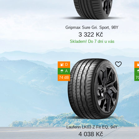
Gripmax Sure Gri. Sport, 98Y
3 322 Kč
Skladem! Do 7 dní u vás
D
A
74 dB
7
Laufenn LK03 Z Fit EQ, 94Y
4 038 Kč