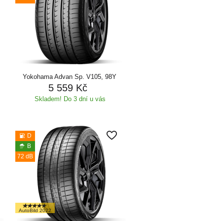
Yokohama Advan Sp. V105, 98Y
5 559 Kč
Skladem! Do 3 dní u vás
D
B
72 dB
AutoBild 2022