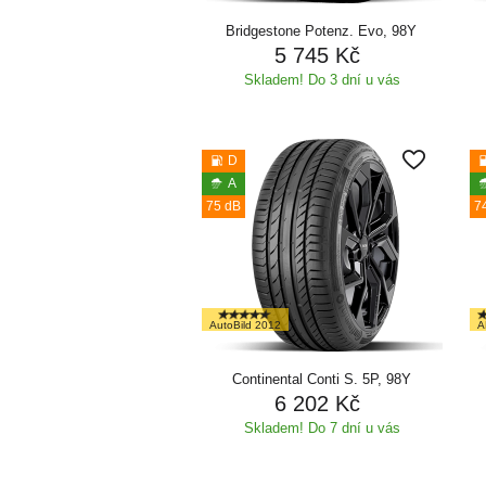
Bridgestone Potenz. Evo, 98Y
5 745 Kč
Skladem! Do 3 dní u vás
D
A
75 dB
7
AutoBild 2012
A
Continental Conti S. 5P, 98Y
6 202 Kč
Skladem! Do 7 dní u vás