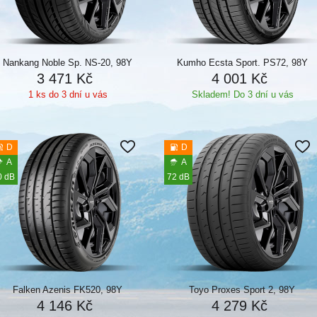
Nankang Noble Sp. NS-20, 98Y
Kumho Ecsta Sport. PS72, 98Y
3 471 Kč
4 001 Kč
1 ks do 3 dní u vás
Skladem! Do 3 dní u vás
D
D
A
A
0 dB
72 dB
Falken Azenis FK520, 98Y
Toyo Proxes Sport 2, 98Y
4 146 Kč
4 279 Kč