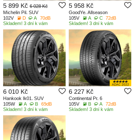
5 899 Kč
5 958 Kč
6 028 Kč
Michelin Pil. SUV
GoodYe. Allseason
102V
D
A
70dB
105V
A
C
72dB
Skladem! 3 dní k vám
Skladem! 3 dní k vám
ADAC 2022
6 010 Kč
6 227 Kč
Hankook Ik01. SUV
Continental Pr. 6
105W
A
B
69dB
105V
B
A
72dB
Skladem! 3 dní k vám
Skladem! 3 dní k vám