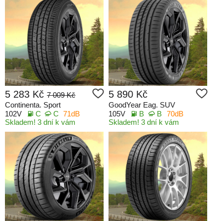
5 283 Kč
5 890 Kč
7 009 Kč
Continenta. Sport
GoodYear Eag. SUV
102V
C
C
71dB
105V
B
B
70dB
Skladem! 3 dní k vám
Skladem! 3 dní k vám