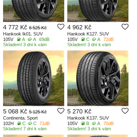
4 772 Kč
4 962 Kč
6 525 Kč
Hankook Ik01. SUV
Hankook K127. SUV
105V
A
A
69dB
105V
C
A
72dB
Skladem! 3 dní k vám
Skladem! 3 dní k vám
5 068 Kč
5 270 Kč
5 125 Kč
Continenta. Sport
Hankook K137. SUV
102H
C
C
71dB
105V
B
A
70dB
Skladem! 7 dní k vám
Skladem! 3 dní k vám