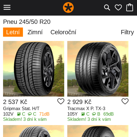
Pneu 245/50 R20
Letní
Zimní
Celoroční
Filtry
2 537 Kč
2 929 Kč
Gripmax Stat. H/T
Tracmax X P. TX-3
102V
C
C
71dB
105Y
C
B
69dB
Skladem! 3 dní k vám
Skladem! 3 dní k vám