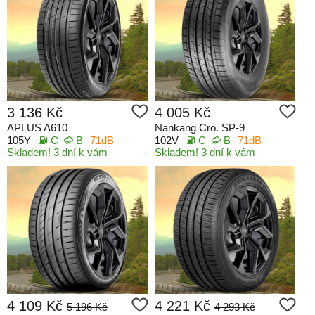
3 136 Kč
4 005 Kč
APLUS A610
Nankang Cro. SP-9
105Y
C
B
71dB
102V
C
B
71dB
Skladem! 3 dní k vám
Skladem! 3 dní k vám
4 109 Kč
4 221 Kč
5 196 Kč
4 293 Kč