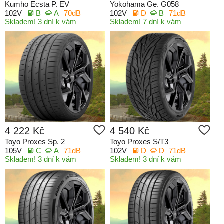
Kumho Ecsta P. EV
Yokohama Ge. G058
102V
B
A
70dB
102V
D
B
71dB
Skladem! 3 dní k vám
Skladem! 7 dní k vám
4 222 Kč
4 540 Kč
Toyo Proxes Sp. 2
Toyo Proxes S/T3
105V
C
A
71dB
102V
D
D
71dB
Skladem! 3 dní k vám
Skladem! 3 dní k vám