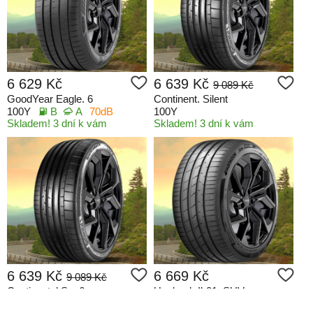
6 629 Kč
6 639 Kč
9 089 Kč
GoodYear Eagle. 6
Continent. Silent
100Y
B
A
70dB
100Y
Skladem! 3 dní k vám
Skladem! 3 dní k vám
6 639 Kč
6 669 Kč
9 089 Kč
Continental Sp. 6
Hankook Ik01. SUV
100Y
C
A
72dB
100Y
A
A
69dB