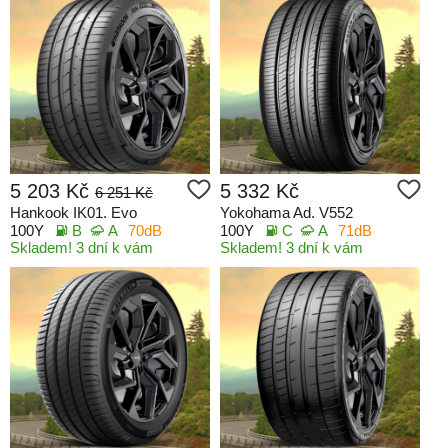
5 203 Kč
5 332 Kč
6 251 Kč
Hankook IK01. Evo
Yokohama Ad. V552
100Y
B
A
70dB
100Y
C
A
71dB
Skladem! 3 dní k vám
Skladem! 3 dní k vám