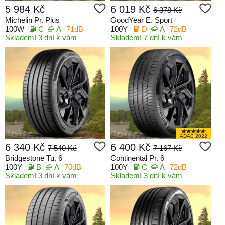
5 984 Kč
6 019 Kč
6 378 Kč
Michelin Pr. Plus
GoodYear E. Sport
100W
C
A
71dB
100Y
D
A
72dB
Skladem! 3 dní k vám
Skladem! 7 dní k vám
ADAC 2022
6 340 Kč
6 400 Kč
7 540 Kč
7 167 Kč
Bridgestone Tu. 6
Continental Pr. 6
100Y
B
A
70dB
100Y
C
A
72dB
Skladem! 3 dní k vám
Skladem! 3 dní k vám