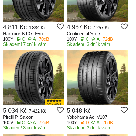
4 811 Kč
4 967 Kč
4 884 Kč
7 257 Kč
Hankook K137. Evo
Continental Sp. 7
100Y
C
A
70dB
100Y
C
A
72dB
Skladem! 7 dní k vám
Skladem! 3 dní k vám
AMS 2015
5 034 Kč
5 048 Kč
7 422 Kč
Pirelli P. Saloon
Yokohama Ad. V107
100V
C
A
72dB
100Y
D
A
70dB
Skladem! 3 dní k vám
Skladem! 3 dní k vám