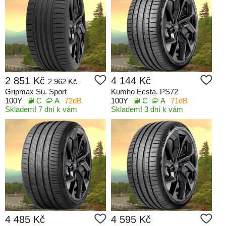
2 851 Kč
4 144 Kč
2 962 Kč
Gripmax Su. Sport
Kumho Ecsta. PS72
100Y
C
A
72dB
100Y
C
A
71dB
Skladem! 7 dní k vám
Skladem! 3 dní k vám
4 485 Kč
4 595 Kč