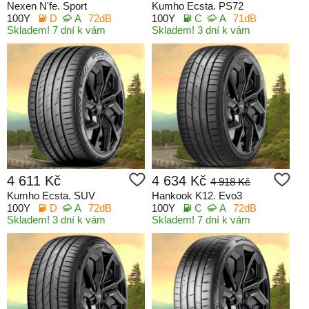
Nexen N'fe. Sport
Kumho Ecsta. PS72
100Y
D
A
72dB
100Y
C
A
71dB
Skladem! 7 dní k vám
Skladem! 3 dní k vám
4 611 Kč
4 634 Kč
4 918 Kč
Kumho Ecsta. SUV
Hankook K12. Evo3
100Y
D
A
72dB
100Y
C
A
72dB
Skladem! 3 dní k vám
Skladem! 7 dní k vám