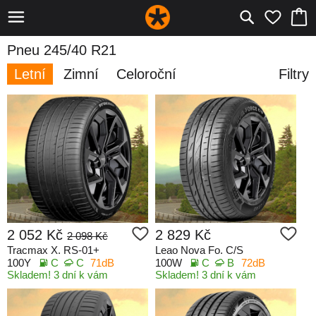
Pneu 245/40 R21
Letní
Zimní
Celoroční
Filtry
2 052 Kč
2 829 Kč
2 098 Kč
Tracmax X. RS-01+
Leao Nova Fo. C/S
100Y
C
C
71dB
100W
C
B
72dB
Skladem! 3 dní k vám
Skladem! 3 dní k vám