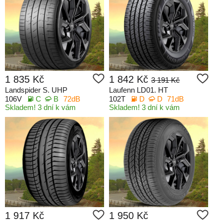
1 835 Kč
1 842 Kč
3 191 Kč
Landspider S. UHP
Laufenn LD01. HT
106V
C
B
72dB
102T
D
D
71dB
Skladem! 3 dní k vám
Skladem! 3 dní k vám
1 917 Kč
1 950 Kč