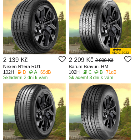
ADAC 2022
2 139 Kč
2 209 Kč
2 808 Kč
Nexen N'fera RU1
Barum Bravuri. HM
102H
D
A
69dB
102H
C
B
71dB
Skladem! 2 dní k vám
Skladem! 3 dní k vám