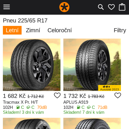
Pneu 225/65 R17
Letní
Zimní
Celoroční
Filtry
Autobild 2023
1 682 Kč
1 732 Kč
1 712 Kč
1 783 Kč
Tracmax X Pr. H/T
APLUS A919
102H
C
C
70dB
102H
C
C
71dB
Skladem! 3 dní k vám
Skladem! 7 dní k vám