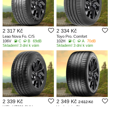
2 317 Kč
2 334 Kč
Leao Nova Fo. C/S
Toyo Pro. Comfort
106V
C
B
69dB
102H
C
A
70dB
Skladem! 3 dní k vám
Skladem! 3 dní k vám
2 339 Kč
2 349 Kč
2 612 Kč
HiFly HT601 SUV
Vredestein. Plus
102H
D
C
71dB
102V
C
A
69dB