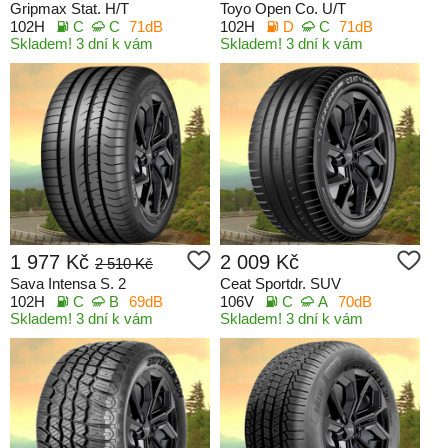
Gripmax Stat. H/T
Toyo Open Co. U/T
102H
C
C
71dB
102H
D
C
71dB
Skladem! 3 dní k vám
Skladem! 3 dní k vám
1 977 Kč
2 009 Kč
2 510 Kč
Sava Intensa S. 2
Ceat Sportdr. SUV
102H
C
B
69dB
106V
C
A
70dB
Skladem! 3 dní k vám
Skladem! 3 dní k vám