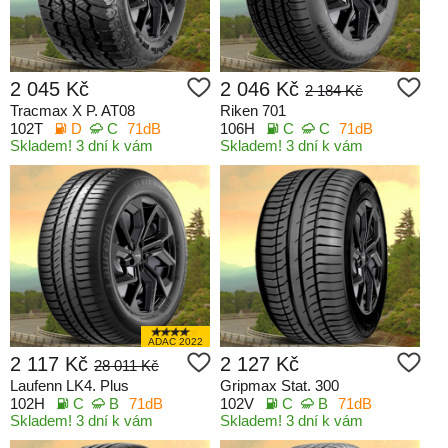
2 045 Kč
2 046 Kč
2 184 Kč
Tracmax X P. AT08
Riken 701
102T
D
C
71dB
106H
C
C
71dB
Skladem! 3 dní k vám
Skladem! 3 dní k vám
ADAC 2022
2 117 Kč
2 127 Kč
28 011 Kč
Laufenn LK4. Plus
Gripmax Stat. 300
102H
C
B
71dB
102V
C
B
71dB
Skladem! 3 dní k vám
Skladem! 3 dní k vám