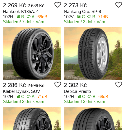
2 269 Kč
2 273 Kč
2 688 Kč
Hankook K135A. 4
Nankang Cro. SP-9
102H
B
A
69dB
102V
C
B
71dB
Skladem! 7 dní k vám
Skladem! 3 dní k vám
2 286 Kč
2 302 Kč
2 596 Kč
Kleber Dynax. SUV
Debica Presto
102H
C
A
71dB
102H
C
B
69dB
Skladem! 3 dní k vám
Skladem! 3 dní k vám