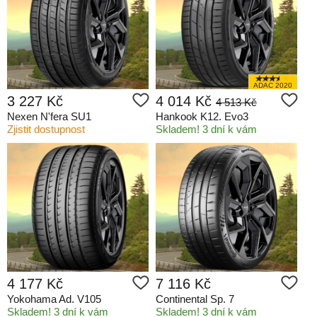
ADAC 2020
3 227 Kč
4 014 Kč
4 513 Kč
Nexen N'fera SU1
Hankook K12. Evo3
Zjistit dostupnost
Skladem! 3 dní k vám
4 177 Kč
7 116 Kč
Yokohama Ad. V105
Continental Sp. 7
Skladem! 3 dní k vám
Skladem! 3 dní k vám