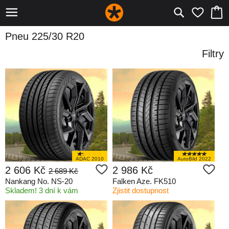
Pneu 225/30 R20
Filtry
ADAC 2010
AutoBild 2022
2 606 Kč
2 986 Kč
2 689 Kč
Nankang No. NS-20
Falken Aze. FK510
Skladem! 3 dní k vám
Zjistit dostupnost