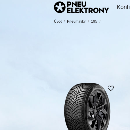
Konfi
Úvod
/
Pneumatiky
/
195
/