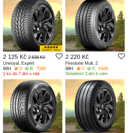
ÖAMTC 2011
2 125 Kč
2 220 Kč
2 836 Kč
Uniroyal. Expert
Firestone Mult. 2
88H
D
B
70dB
88H
D
C
69dB
1 ks do 7 dní u vás
Skladem! 3 dní k vám