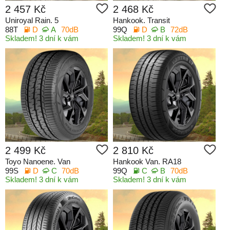
2 457 Kč
2 468 Kč
Uniroyal Rain. 5
Hankook. Transit
88T
D
A
70dB
99Q
D
B
72dB
Skladem! 3 dní k vám
Skladem! 3 dní k vám
2 499 Kč
2 810 Kč
Toyo Nanoene. Van
Hankook Van. RA18
99S
D
C
70dB
99Q
C
B
70dB
Skladem! 3 dní k vám
Skladem! 3 dní k vám