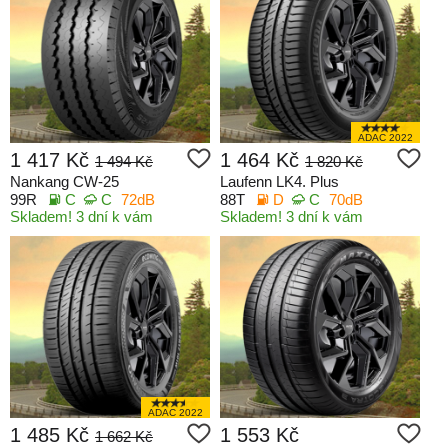
ADAC 2022
1 417 Kč
1 464 Kč
1 494 Kč
1 820 Kč
Nankang CW-25
Laufenn LK4. Plus
99R
C
C
72dB
88T
D
C
70dB
Skladem! 3 dní k vám
Skladem! 3 dní k vám
ADAC 2022
1 485 Kč
1 553 Kč
1 662 Kč