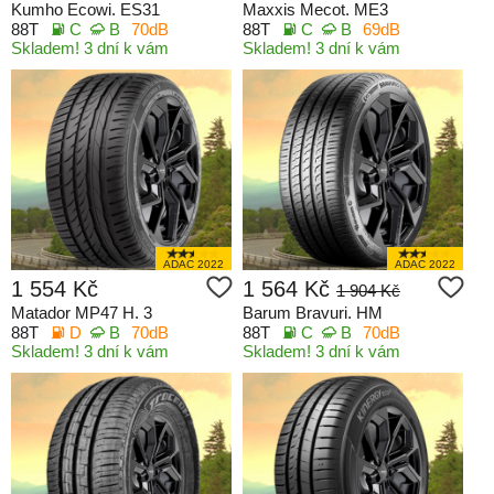
Kumho Ecowi. ES31
Maxxis Mecot. ME3
88T
C
B
70dB
88T
C
B
69dB
Skladem! 3 dní k vám
Skladem! 3 dní k vám
ADAC 2022
ADAC 2022
1 554 Kč
1 564 Kč
1 904 Kč
Matador MP47 H. 3
Barum Bravuri. HM
88T
D
B
70dB
88T
C
B
70dB
Skladem! 3 dní k vám
Skladem! 3 dní k vám