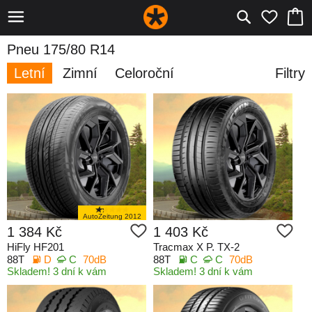
Pneu 175/80 R14
Letní
Zimní
Celoroční
Filtry
AutoZeitung 2012
1 384 Kč
1 403 Kč
HiFly HF201
Tracmax X P. TX-2
88T
D
C
70dB
88T
C
C
70dB
Skladem! 3 dní k vám
Skladem! 3 dní k vám