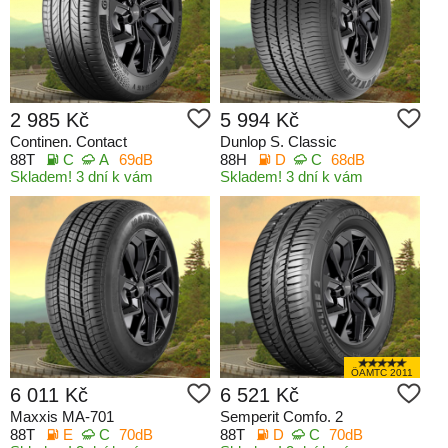
2 985 Kč
5 994 Kč
Continen. Contact
Dunlop S. Classic
88T
C
A
69dB
88H
D
C
68dB
Skladem! 3 dní k vám
Skladem! 3 dní k vám
ÖAMTC 2011
6 011 Kč
6 521 Kč
Maxxis MA-701
Semperit Comfo. 2
88T
E
C
70dB
88T
D
C
70dB