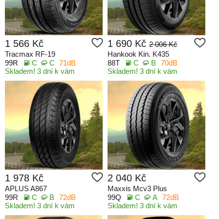
1 566 Kč
1 690 Kč
2 006 Kč
Tracmax RF-19
Hankook Kin. K435
99R
C
C
71dB
88T
C
B
70dB
Skladem! 3 dní k vám
Skladem! 3 dní k vám
1 978 Kč
2 040 Kč
APLUS A867
Maxxis Mcv3 Plus
99R
C
B
72dB
99Q
C
A
72dB
Skladem! 3 dní k vám
Skladem! 3 dní k vám