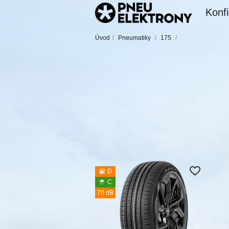
Konfi
Úvod
/
Pneumatiky
/
175
/
D
C
70 dB