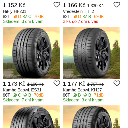
1 152 Kč
1 166 Kč
1 330 Kč
HiFly HF201
Vredestein T T. 2
82T
D
C
70dB
82T
D
B
69dB
Skladem! 3 dní k vám
2 ks do 7 dní u vás
1 173 Kč
1 177 Kč
1 196 Kč
1 767 Kč
Kumho Ecowi. ES31
Kumho Ecowi. KH27
86T
C
B
70dB
86T
B
B
71dB
Skladem! 7 dní k vám
Skladem! 3 dní k vám