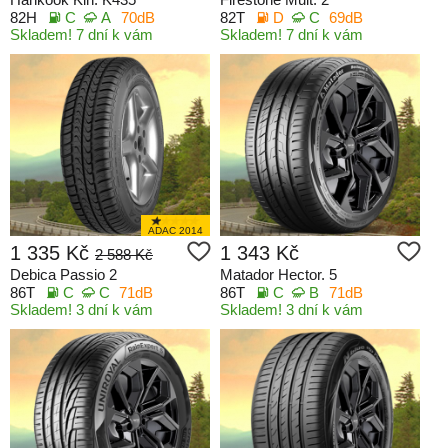
82H
C
A
70dB
82T
D
C
69dB
Skladem! 7 dní k vám
Skladem! 7 dní k vám
ADAC 2014
1 335 Kč
1 343 Kč
2 588 Kč
Debica Passio 2
Matador Hector. 5
86T
C
C
71dB
86T
C
B
71dB
Skladem! 3 dní k vám
Skladem! 3 dní k vám