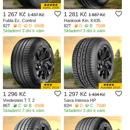
ADAC 2008
1 267 Kč
1 281 Kč
1 437 Kč
1 687 Kč
Fulda Ec. Control
Hankook Kin. K435
82T
D
D
68dB
82T
D
B
70dB
Skladem! 3 dní k vám
Skladem! 3 dní k vám
ADAC 2014
AutoBild 2014
1 296 Kč
1 297 Kč
1 434 Kč
Vredestein T T. 2
Sava Intensa HP
86T
C
B
69dB
82H
D
C
70dB
Skladem! 7 dní k vám
Skladem! 3 dní k vám