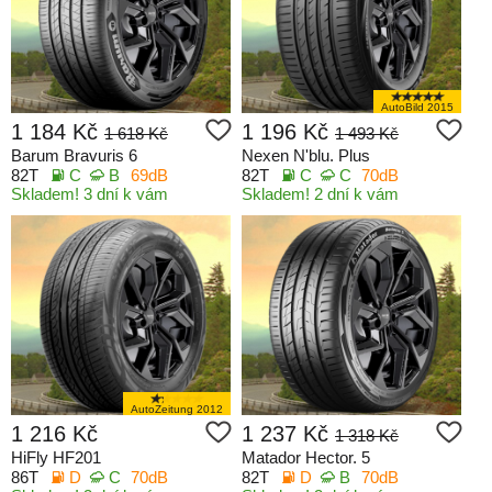
AutoBild 2015
1 184 Kč
1 196 Kč
1 618 Kč
1 493 Kč
Barum Bravuris 6
Nexen N'blu. Plus
82T
C
B
69dB
82T
C
C
70dB
Skladem! 3 dní k vám
Skladem! 2 dní k vám
AutoZeitung 2012
1 216 Kč
1 237 Kč
1 318 Kč
HiFly HF201
Matador Hector. 5
86T
D
C
70dB
82T
D
B
70dB