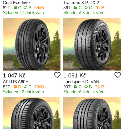
Ceat Ecodrive
Tracmax X P. TX-2
82T
C
B
69dB
86T
C
C
70dB
Skladem! 7 dní k vám
Skladem! 3 dní k vám
1 047 Kč
1 091 Kč
APLUS A609
Landspider D. VAN
82T
D
C
70dB
90T
C
B
71dB
Skladem! 2 dní k vám
Skladem! 3 dní k vám