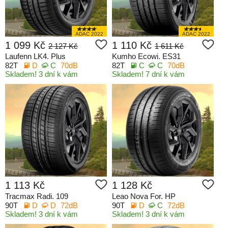
ADAC 2022
ADAC 2022
1 099 Kč
1 110 Kč
2 127 Kč
1 611 Kč
Laufenn LK4. Plus
Kumho Ecowi. ES31
82T
D
C
70dB
82T
C
C
70dB
Skladem! 3 dní k vám
Skladem! 7 dní k vám
1 113 Kč
1 128 Kč
Tracmax Radi. 109
Leao Nova For. HP
90T
D
D
72dB
90T
D
C
72dB
Skladem! 3 dní k vám
Skladem! 3 dní k vám