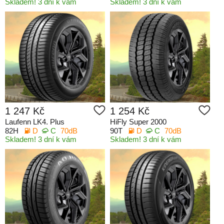
Skladem! 3 dní k vám
Skladem! 3 dní k vám
1 247 Kč
1 254 Kč
Laufenn LK4. Plus
HiFly Super 2000
82H
D
C
70dB
90T
D
C
70dB
Skladem! 3 dní k vám
Skladem! 3 dní k vám