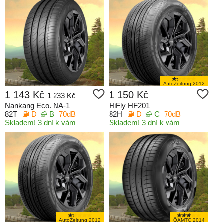
AutoZeitung 2012
1 143 Kč
1 150 Kč
1 233 Kč
Nankang Eco. NA-1
HiFly HF201
82T
D
B
70dB
82H
D
C
70dB
Skladem! 3 dní k vám
Skladem! 3 dní k vám
AutoZeitung 2012
ÖAMTC 2014