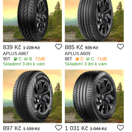
839 Kč
885 Kč
1 228 Kč
935 Kč
APLUS A867
APLUS A609
90T
C
B
72dB
86T
D
C
71dB
Skladem! 3 dní k vám
Skladem! 3 dní k vám
897 Kč
1 031 Kč
1 159 Kč
1 044 Kč