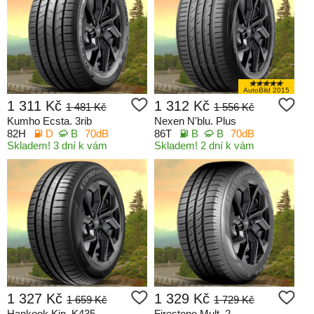
AutoBild 2015
1 311 Kč
1 312 Kč
1 481 Kč
1 556 Kč
Kumho Ecsta. 3rib
Nexen N'blu. Plus
82H
D
B
70dB
86T
B
B
70dB
Skladem! 3 dní k vám
Skladem! 2 dní k vám
1 327 Kč
1 329 Kč
1 659 Kč
1 729 Kč
Hankook Kin. K435
Firestone Mult. 2