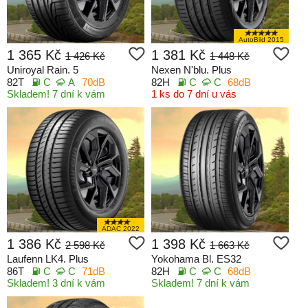
AutoBild 2015
1 365 Kč
1 381 Kč
1 426 Kč
1 448 Kč
Uniroyal Rain. 5
Nexen N'blu. Plus
82T
C
A
70dB
82H
C
C
68dB
Skladem! 7 dní k vám
1 ks do 7 dní u vás
ADAC 2022
1 386 Kč
1 398 Kč
2 598 Kč
1 663 Kč
Laufenn LK4. Plus
Yokohama Bl. ES32
86T
C
C
71dB
82H
C
C
68dB
Skladem! 3 dní k vám
Skladem! 7 dní k vám