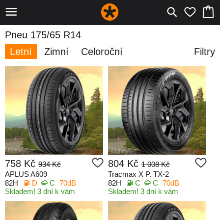
Pneu 175/65 R14
Letní
Zimní
Celoroční
Filtry
758 Kč
804 Kč
934 Kč
1 008 Kč
APLUS A609
Tracmax X P. TX-2
82H
D
C
70dB
82H
C
C
70dB
Skladem! 3 dní k vám
Skladem! 3 dní k vám