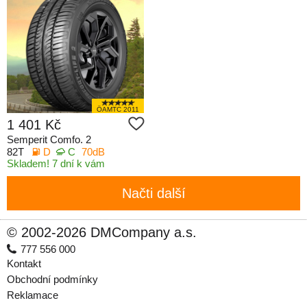
ÖAMTC 2011
1 401 Kč
Semperit Comfo. 2
82T
D
C
70dB
Skladem! 7 dní k vám
Načti další
© 2002-2026 DMCompany a.s.
777 556 000
Kontakt
Obchodní podmínky
Reklamace